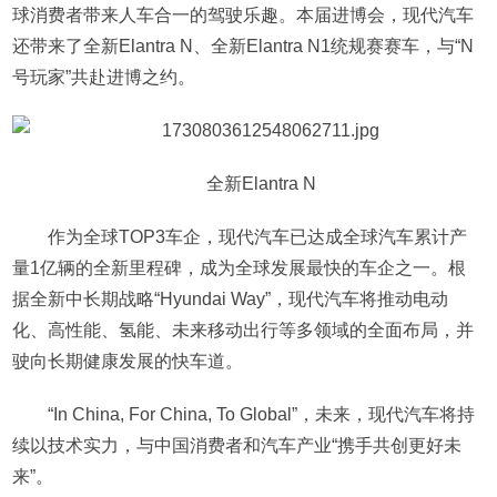
球消费者带来人车合一的驾驶乐趣。本届进博会，现代汽车
还带来了全新Elantra N、全新Elantra N1统规赛赛车，与“N
号玩家”共赴进博之约。
全新Elantra N
作为全球TOP3车企，现代汽车已达成全球汽车累计产
量1亿辆的全新里程碑，成为全球发展最快的车企之一。根
据全新中长期战略“Hyundai Way”，现代汽车将推动电动
化、高性能、氢能、未来移动出行等多领域的全面布局，并
驶向长期健康发展的快车道。
“In China, For China, To Global”，未来，现代汽车将持
续以技术实力，与中国消费者和汽车产业“携手共创更好未
来”。