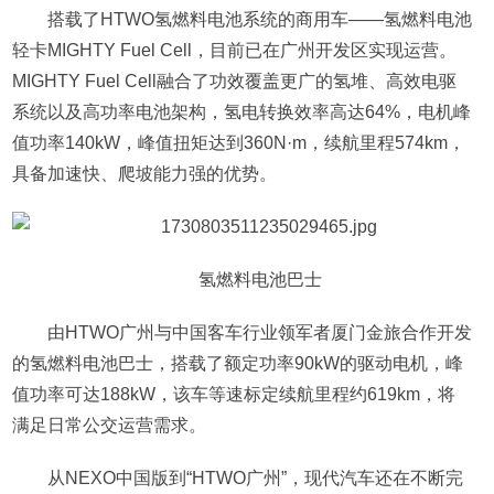
搭载了HTWO氢燃料电池系统的商用车——氢燃料电池
轻卡MIGHTY Fuel Cell，目前已在广州开发区实现运营。
MIGHTY Fuel Cell融合了功效覆盖更广的氢堆、高效电驱
系统以及高功率电池架构，氢电转换效率高达64%，电机峰
值功率140kW，峰值扭矩达到360N·m，续航里程574km，
具备加速快、爬坡能力强的优势。
氢燃料电池巴士
由HTWO广州与中国客车行业领军者厦门金旅合作开发
的氢燃料电池巴士，搭载了额定功率90kW的驱动电机，峰
值功率可达188kW，该车等速标定续航里程约619km，将
满足日常公交运营需求。
从NEXO中国版到“HTWO广州”，现代汽车还在不断完