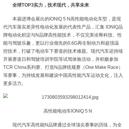
全球TOP3实力，技术现代，共享未来
本届进博会展出的IONIQ 5 N高性能电动化车型，是现
代汽车落实差异性电动化发展的代表性产品，汇集 IONIQ品
牌电动化积淀与N品牌高性能技术，不仅完美诠释科技、性
能与驾驶乐趣，更以行业领先的0.6G再生制动力和超强温
控技术，打破了电动车下赛道的技术难题。现代汽车还持续
开展赛道日和驾驶培训学院等试驾体验活动，并积极参加
TCR China系列赛、打造N品牌统规赛（One Make Race）
等赛事，为持续发展和建设中国高性能汽车运动文化，注入
更多活力。
高性能电动车IONIQ 5 N
现代汽车高性能N品牌通过全球顶尖赛事的历练，为全