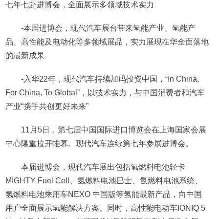
七年七赴进博会，全面展示多领域技术实力
-本届进博会，现代汽车展台带来氢能产业、氢能产
品、高性能及电动化等多领域展品，实力展现在华全面落地
的最新成果
-入华22年，现代汽车持续加码投资中国，“In China,
For China, To Global”，以技术实力，与中国消费者和汽车
产业“携手共创更好未来”
11月5日，第七届中国国际进口博览会在上海国家会展
中心隆重拉开帷幕。现代汽车连续第七年参展进博会。
本届进博会，现代汽车展出包括氢燃料电池轻卡
MIGHTY Fuel Cell、氢燃料电池巴士、氢燃料电池系统、
氢燃料电池乘用车NEXO 中国版等氢能最新产品，向中国
用户全面展示氢能解决方案。同时，高性能电动车IONIQ 5