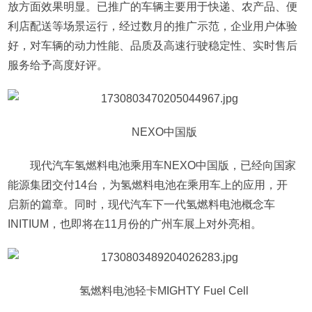
放方面效果明显。已推广的车辆主要用于快递、农产品、便
利店配送等场景运行，经过数月的推广示范，企业用户体验
好，对车辆的动力性能、品质及高速行驶稳定性、实时售后
服务给予高度好评。
NEXO中国版
现代汽车氢燃料电池乘用车NEXO中国版，已经向国家
能源集团交付14台，为氢燃料电池在乘用车上的应用，开
启新的篇章。同时，现代汽车下一代氢燃料电池概念车
INITIUM，也即将在11月份的广州车展上对外亮相。
氢燃料电池轻卡MIGHTY Fuel Cell