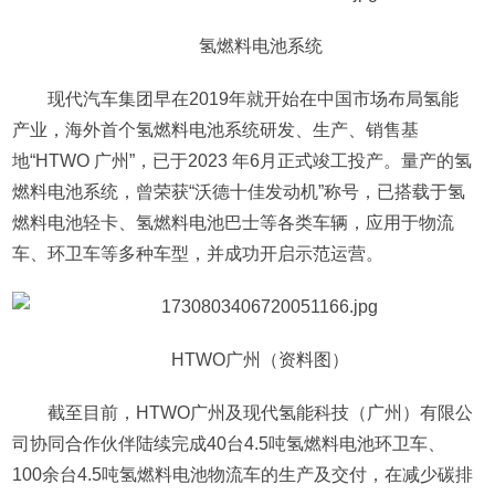
氢燃料电池系统
现代汽车集团早在2019年就开始在中国市场布局氢能
产业，海外首个氢燃料电池系统研发、生产、销售基
地“HTWO 广州”，已于2023 年6月正式竣工投产。量产的氢
燃料电池系统，曾荣获“沃德十佳发动机”称号，已搭载于氢
燃料电池轻卡、氢燃料电池巴士等各类车辆，应用于物流
车、环卫车等多种车型，并成功开启示范运营。
HTWO广州（资料图）
截至目前，HTWO广州及现代氢能科技（广州）有限公
司协同合作伙伴陆续完成40台4.5吨氢燃料电池环卫车、
100余台4.5吨氢燃料电池物流车的生产及交付，在减少碳排