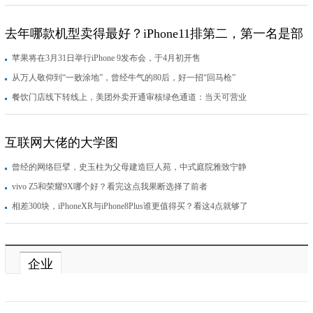
去年哪款机型卖得最好？iPhone11排第二，第一名是部
苹果将在3月31日举行iPhone 9发布会，于4月初开售
两年前的机型
从万人敬仰到“一败涂地”，曾经牛气的80后，好一招“回马枪”
餐饮门店线下转线上，美团外卖开通审核绿色通道：当天可营业
互联网大佬的大学图
曾经的网络巨擘，史玉柱为父母建造巨人苑，中式庭院雅致宁静
vivo Z5和荣耀9X哪个好？看完这点我果断选择了前者
相差300块，iPhoneXR与iPhone8Plus谁更值得买？看这4点就够了
企业