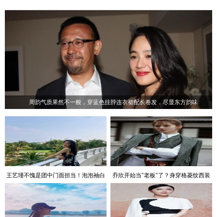
周韵气质果然不一般，穿蓝色挂脖连衣裙配长卷发，尽显东方韵味
王艺瑾不愧是团中门面担当！泡泡袖白
乔欣开始当"老板"了？身穿格菱纹西装
衬衫配牛仔裤，满满初恋感
套装现身街头，气场十足