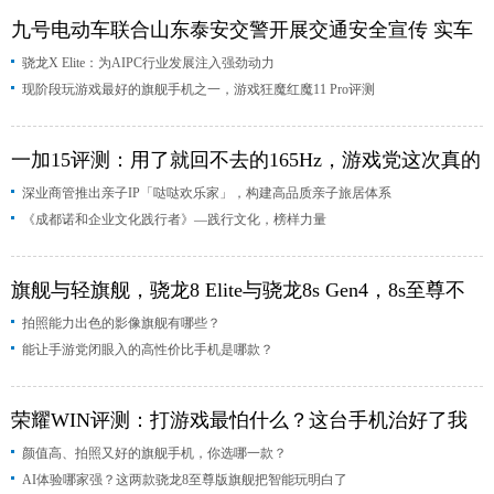
景专业洗护生态
2026年值得入手的高性价比手机推荐，“甜点机”性能新定义
九号电动车联合山东泰安交警开展交通安全宣传 实车
派？
2025年的安卓机皇是哪款？值不值得买？
换机必看，推荐
骁龙X Elite：为AIPC行业发展注入强劲动力
普法倡导规范骑行
新年换机怎么选？如何精准挑选你的“本命旗舰”？
B端营
现阶段玩游戏最好的旗舰手机之一，游戏狂魔红魔11 Pro评测
能力盘点与选购指南
九号电动车联合山东泰安交警开展交通安全宣传 实车普法倡
入强劲动力
一加15评测：用了就回不去的165Hz，游戏党这次真的
深业商管推出亲子IP「哒哒欢乐家」，构建高品质亲子旅居体系
赢了
《成都诺和企业文化践行者》—践行文化，榜样力量
旗舰与轻旗舰，骁龙8 Elite与骁龙8s Gen4，8s至尊不
拍照能力出色的影像旗舰有哪些？
存在
能让手游党闭眼入的高性价比手机是哪款？
荣耀WIN评测：打游戏最怕什么？这台手机治好了我
颜值高、拍照又好的旗舰手机，你选哪一款？
的焦虑
AI体验哪家强？这两款骁龙8至尊版旗舰把智能玩明白了