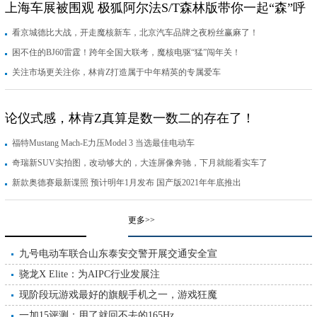
上海车展被围观 极狐阿尔法S/T森林版带你一起“森”呼
看京城德比大战，开走魔核新车，北京汽车品牌之夜粉丝赢麻了！
吸
困不住的BJ60雷霆！跨年全国大联考，魔核电驱“猛”闯年关！
关注市场更关注你，林肯Z打造属于中年精英的专属爱车
论仪式感，林肯Z真算是数一数二的存在了！
福特Mustang Mach-E力压Model 3 当选最佳电动车
奇瑞新SUV实拍图，改动够大的，大连屏像奔驰，下月就能看实车了
新款奥德赛最新谍照 预计明年1月发布 国产版2021年年底推出
更多>>
九号电动车联合山东泰安交警开展交通安全宣
骁龙X Elite：为AIPC行业发展注
现阶段玩游戏最好的旗舰手机之一，游戏狂魔
一加15评测：用了就回不去的165Hz，