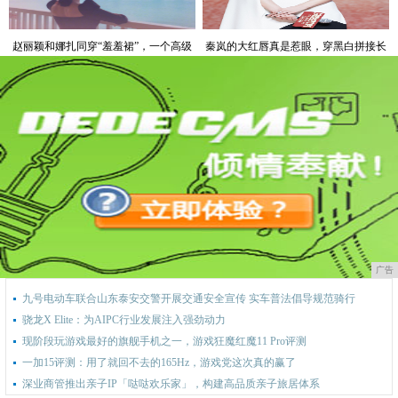
赵丽颖和娜扎同穿“羞羞裙”，一个高级
秦岚的大红唇真是惹眼，穿黑白拼接长
一个甜美，超赞
裙高级又大气，这马尾好精致
广告
九号电动车联合山东泰安交警开展交通安全宣传 实车普法倡导规范骑行
骁龙X Elite：为AIPC行业发展注入强劲动力
现阶段玩游戏最好的旗舰手机之一，游戏狂魔红魔11 Pro评测
一加15评测：用了就回不去的165Hz，游戏党这次真的赢了
深业商管推出亲子IP「哒哒欢乐家」，构建高品质亲子旅居体系