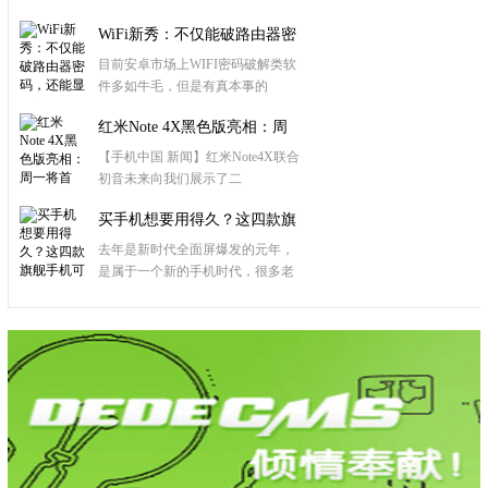
WiFi新秀：不仅能破路由器密
码，还能显
目前安卓市场上WIFI密码破解类软
件多如牛毛，但是有真本事的
红米Note 4X黑色版亮相：周
一将首发
【手机中国 新闻】红米Note4X联合
初音未来向我们展示了二
买手机想要用得久？这四款旗
舰手机可以考虑
去年是新时代全面屏爆发的元年，
是属于一个新的手机时代，很多老