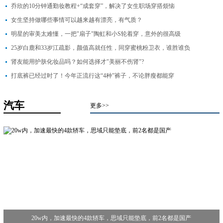
乔欣的10分钟通勤妆教程+“成套穿”，解决了女生职场穿搭烦恼
女生坚持做哪些事情可以越来越有漂亮，有气质？
明星的审美太难懂，一把"扇子"陶虹和小S轮着穿，意外的很高级
25岁白鹿和33岁江疏影，颜值高就任性，同穿蜜桃粉卫衣，谁胜谁负
肾友能用护肤化妆品吗？如何选择才"美丽不伤肾"?
打底裤已经过时了！今年正流行这“4种”裤子，不论胖瘦都能穿
汽车
更多>>
20w内，加速最快的4款轿车，思域只能垫底，前2名都是国产