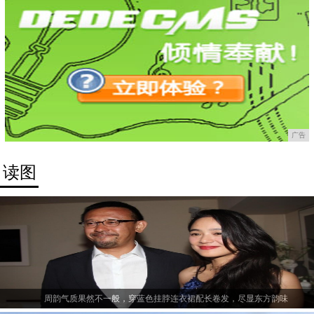
广告
读图
周韵气质果然不一般，穿蓝色挂脖连衣裙配长卷发，尽显东方韵味