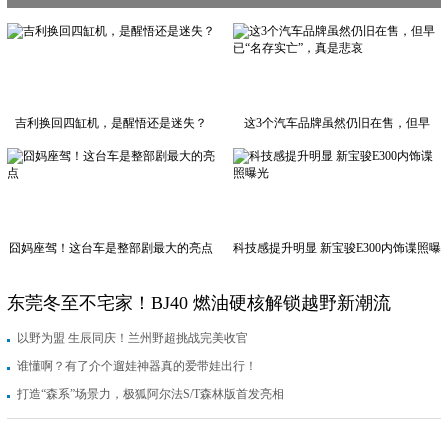
吉利换回四缸机，是醒悟还是迷失？
这3个汽车品牌虽然仍旧在售，但早
已“名存实亡”，真是悲哀
囧妈座驾！这台车是整部剧最大的亮点
科技感提升明显 新宝骏E300内饰谍照曝
光
东莞冬至不宅家！BJ40 燃油硬核解锁越野新潮流
以野为盟 生辰同庆！兰州野超挑战完美收官
谁懂啊？有了介个遛娃神器真的爱带娃出行！
打造“森系”场景力，极狐阿尔法S/T森林版首发亮相