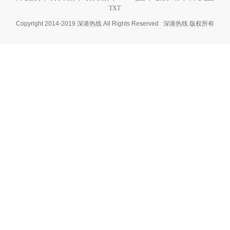
TXT
赵丽颖和娜扎同穿“羞羞裙”，一个高级一个甜美，超赞
Copyright 2014-2019 深港热线 All Rights Reserved
深港热线
版权所有
秦岚的大红唇真是惹眼，穿黑白拼接长裙高级又大气，这马尾好精致
刘涛穿牛仔外套配绿色工装裤，时尚造型现机场，手拎车轮包成亮点