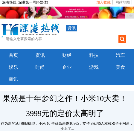
深港热线_深港第一网络媒体!
加入收藏
网站地图
广告
资讯
首页
资讯
财经
科技
汽车
娱乐
时尚
企业
游戏
美食
商讯
果然是十年梦幻之作！小米10大卖！
3999元的定价太高明了
作为新的5G 旗舰机型，小米 10 搭载高通骁龙 865，支持 SA/NSA 双模双卡全网通，
换上了...