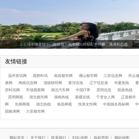
王艺瑾不愧是团中门面担当！泡泡袖白衬衫配牛仔裤，满满初恋感
友情链接
温州资讯网
观察时讯
南昌都市网
佛山都市网
江苏信息网
民众
康网
闽南信息网
顶级财经网
黄河在线
辽宁信息港
华夏热线
重
庆时讯网
市场观察网
湖北汽车网
中国IT界
昆明信息
阳泉热线
乔欣开始当"老板"了？身穿格菱纹西装套装现身街头，气场十足
昆明网视
湖北都市网
湖南热线
新疆在线
千变女人网
辽源都市
网
先锋网视
湖北热线
南昌网视
悦美女性网
中国驰名商标网
中
国株洲网
六安都市网
网站首页
|
关于我们
|
联系我们
|
XML地图
|
版权声明
|
网站地图