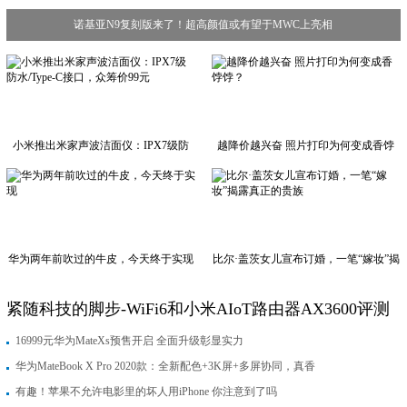
诺基亚N9复刻版来了！超高颜值或有望于MWC上亮相
小米推出米家声波洁面仪：IPX7级防
越降价越兴奋 照片打印为何变成香饽
水/Type-C接口，众筹价99元
饽？
华为两年前吹过的牛皮，今天终于实现
比尔·盖茨女儿宣布订婚，一笔“嫁妆”揭
露真正的贵族
紧随科技的脚步-WiFi6和小米AIoT路由器AX3600评测
16999元华为MateXs预售开启 全面升级彰显实力
华为MateBook X Pro 2020款：全新配色+3K屏+多屏协同，真香
有趣！苹果不允许电影里的坏人用iPhone 你注意到了吗