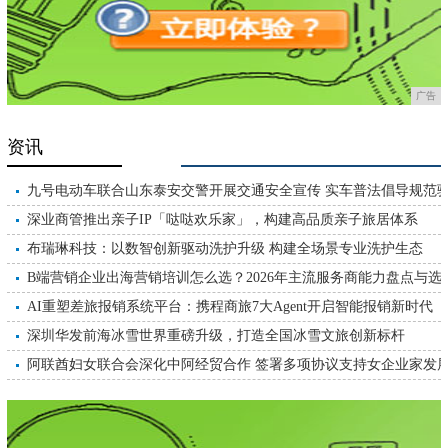
广告
资讯
九号电动车联合山东泰安交警开展交通安全宣传 实车普法倡导规范
行
深业商管推出亲子IP「哒哒欢乐家」，构建高品质亲子旅居体系
布瑞琳科技：以数智创新驱动洗护升级 构建全场景专业洗护生态
B端营销企业出海营销培训怎么选？2026年主流服务商能力盘点与选
指南
AI重塑差旅报销系统平台：携程商旅7大Agent开启智能报销新时代
深圳华发前海冰雪世界重磅升级，打造全国冰雪文旅创新标杆
阿联酋妇女联合会深化中阿经贸合作 签署多项协议支持女企业家发