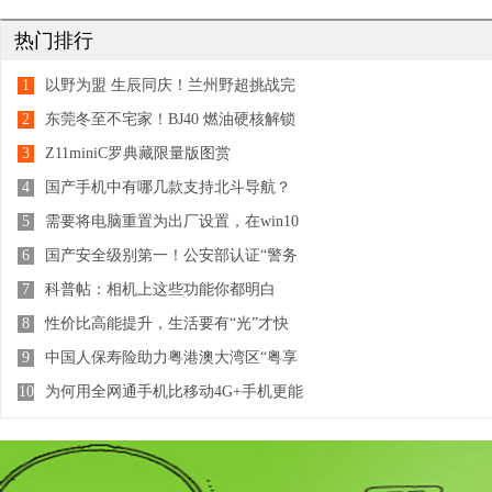
热门排行
1
以野为盟 生辰同庆！兰州野超挑战完
美收官
2
东莞冬至不宅家！BJ40 燃油硬核解锁
越野新潮流
3
Z11miniC罗典藏限量版图赏
4
国产手机中有哪几款支持北斗导航？
5
需要将电脑重置为出厂设置，在win10
中这样操作就行了
6
国产安全级别第一！公安部认证“警务
专用手机”是它
7
科普帖：相机上这些功能你都明白
吗？
8
性价比高能提升，生活要有“光”才快
乐，全新Jeep+自由光加料上市
9
中国人保寿险助力粤港澳大湾区“粤享
无忧”
10
为何用全网通手机比移动4G+手机更能
省钱？