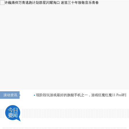
许巍痛仰万青逃跑计划
群星闪耀海口 迷笛三
十年致敬音乐青春
许巍痛仰万青逃跑计划群星闪耀海口
迷笛三十年致敬音乐青春...
[详情]
现阶段玩游戏最好的旗舰手机之一，游戏狂魔红魔11 Pro评测
滚动资讯
党这次真的赢了
深业商管推出亲子IP「哒哒欢乐家」，构建高品质亲子旅居
化，榜样力量
旗舰与轻旗舰，骁龙8 Elite与骁龙8s Gen4，8s至尊不存在
能让手游党闭眼入的高性价比手机是哪款？
荣耀WIN评
颜值高、拍照又好的旗舰手机，你选哪一款？
AI体验哪
技术路线已定，产品落地，Gerard Williams离职影响有限