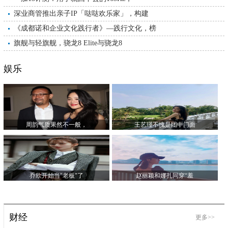
深业商管推出亲子IP「哒哒欢乐家」，构建
《成都诺和企业文化践行者》—践行文化，榜
旗舰与轻旗舰，骁龙8 Elite与骁龙8
娱乐
周韵气质果然不一般，
王艺瑾不愧是团中门面
乔欣开始当"老板"了
赵丽颖和娜扎同穿“羞
财经
更多>>