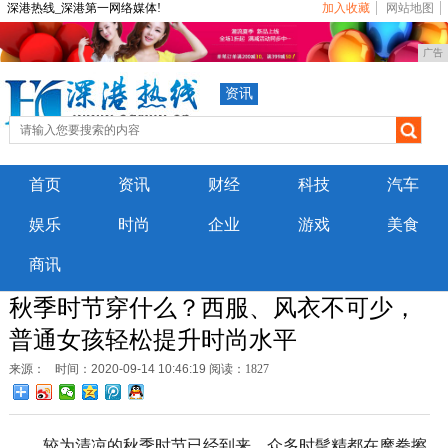
深港热线_深港第一网络媒体!
加入收藏
网站地图
广告
资讯
首页
资讯
财经
科技
汽车
娱乐
时尚
企业
游戏
美食
商讯
秋季时节穿什么？西服、风衣不可少，
普通女孩轻松提升时尚水平
来源：
时间：2020-09-14 10:46:19
阅读：1827
较为清凉的秋季时节已经到来，众多时髦精都在摩拳擦