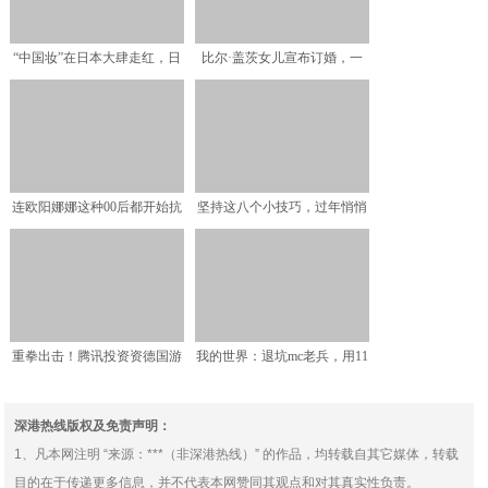
“中国妆”在日本大肆走红，日
比尔·盖茨女儿宣布订婚，一
本妹子回复：中国妆独
笔“嫁妆”揭露真正的贵
连欧阳娜娜这种00后都开始抗
坚持这八个小技巧，过年悄悄
氧化了，我们从成分到
变好看，让你素颜也能惊
重拳出击！腾讯投资资德国游
我的世界：退坑mc老兵，用11
戏开发商 成最大游戏公
张图，记录一段9年
深港热线版权及免责声明：
1、凡本网注明 “来源：***（非深港热线）” 的作品，均转载自其它媒体，转载
目的在于传递更多信息，并不代表本网赞同其观点和对其真实性负责。