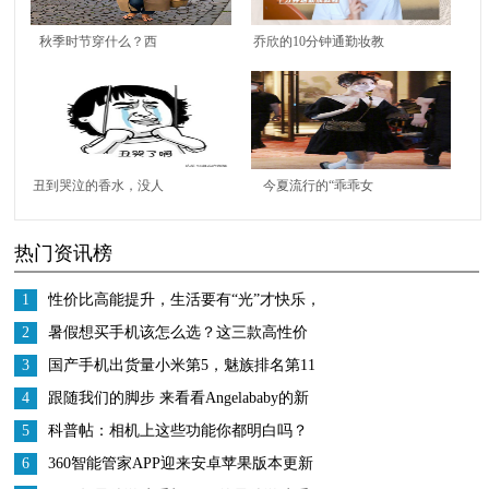
秋季时节穿什么？西
乔欣的10分钟通勤妆教
服、风衣不可少，普通
程+“成套穿”，解决了
女孩轻松提升时尚水平
女生职场穿搭烦恼
丑到哭泣的香水，没人
今夏流行的“乖乖女
能笑着看完，莫斯奇诺
裙”，甜美又可爱，超
热门资讯榜
确定不是洁厕灵吗？
乖巧
1
性价比高能提升，生活要有“光”才快乐，
全新Jeep+自由光加料上市
2
暑假想买手机该怎么选？这三款高性价
比旗舰机是真香
3
国产手机出货量小米第5，魅族排名第11
锤子第22
4
跟随我们的脚步 来看看Angelababy的新
手机—美图T9
5
科普帖：相机上这些功能你都明白吗？
6
360智能管家APP迎来安卓苹果版本更新