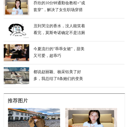
乔欣的10分钟通勤妆教程+“成
套穿”，解决了女生职场穿搭
烦恼
丑到哭泣的香水，没人能笑着
看完，莫斯奇诺确定不是洁厕
灵吗？
今夏流行的“乖乖女裙”，甜美
又可爱，超乖巧
都说赵丽颖、杨采钰美了好
多，我总结了8条她们的变美
经
推荐图片