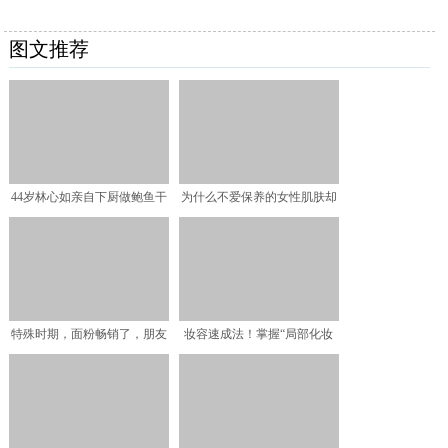
图文推荐
44岁林心如亲自下厨做鲍鱼干
为什么不爱保养的女性肌肤却
贝粥，吐槽女儿小海豚
很好？很多人都不懂，答
特殊时期，面粉畅销了，朋友
妆容速成法！掌握“局部化妆
圈都在晒作品，最后一张
法”赖床多晚照样美，出