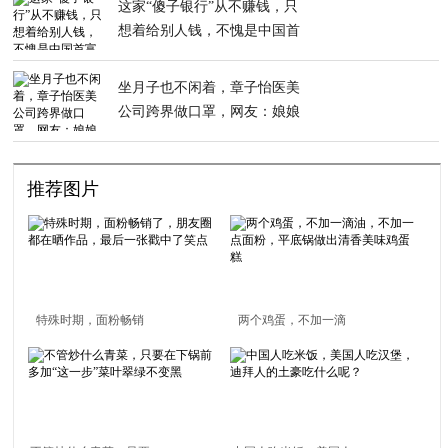
这家“傻子银行”从不赚钱，只
想着给别人钱，不愧是中国首
富
坐月子也不闲着，章子怡医美
公司跨界做口罩，网友：娘娘
威武
推荐图片
特殊时期，面粉畅销
两个鸡蛋，不加一滴
了，朋友圈都在晒作
油，不加一点面粉，平
品，最后一张戳中了笑
底锅做出清香美味鸡蛋
点
糕