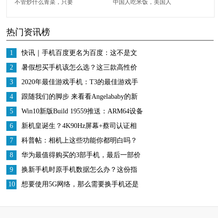
不管炒什么青菜，只要
中国人吃米饭，美国人
在下锅前多加“这一
吃汉堡，迪拜人的土豪
热门资讯榜
步”菜叶翠绿不变黑
吃什么呢？
1
快讯｜手机百度更名为百度：这不是文
字游戏
2
暑假想买手机该怎么选？这三款高性价
比旗舰机是真香
3
2020年最佳游戏手机：T3的最佳游戏手
机精选
4
跟随我们的脚步 来看看Angelababy的新
手机—美图T9
5
Win10新版Build 19559推送：ARM64设备
支持Hyper-V、修复中文输入法和绿屏
6
新机皇诞生？4K90Hz屏幕+蔡司认证相
BUG
机+骁龙865，索尼新机归来
7
科普帖：相机上这些功能你都明白吗？
8
华为最值得购买的3部手机，最后一部价
格真实惠
9
换新手机时原手机数据怎么办？这份指
南收好
10
想要使用5G网络，那么需要换手机还是
换手机卡？中国移动有答案