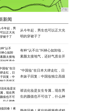
广告
新新闻
从今年起，男生也可以正大光
明的穿裙子了
有种“认不出”叫林心如卸妆，
素颜太接地气，还好气质全开
撑得住
“中国妆”在日本大肆走红，日
本妹子回复：中国妆独立高级
不谄媚
谁说化妆是女生专属，现在男
生的颜值也不可信了，什么神
奇换脸术
颜值回春！蒋欣拍视频瘦成精