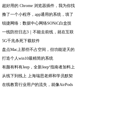
超好用的 Chrome 浏览器插件，我为你找
到了 6 款
撸了一个小程序，app通用的系统，填了
不少坑，做个记录。
锐捷网络：数据中心网络SONiC白盒技
术的发展趋势
一线防控日志3｜不能去前线，就在互联
网上助一臂之力
5G千兆杀死下载软件
盘点Mac上那些不占空间，但功能逆天的
小众软件APP
打造个人win10最精简的系统
有颜有料有Jeep，全新Jeep⁺指南者加料上
市
从线下到线上 上海瑞思老师和学员默契
如初
在线教育行业用户的流失，就像AirPods
变成Air那样快