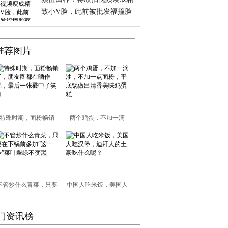
致小V脸，此前被批发福撞脸
蔡根花
推荐图片
特殊时期，面粉畅销
两个鸡蛋，不加一滴
了，朋友圈都在晒作
油，不加一点面粉，平
品，最后一张戳中了笑
底锅做出清香美味鸡蛋
点
糕
不管炒什么青菜，只要
中国人吃米饭，美国人
在下锅前多加“这一
吃汉堡，迪拜人的土豪
门资讯榜
步”菜叶翠绿不变黑
吃什么呢？