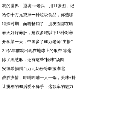
我的世界：退坑mc老兵，用11张图，记
录一段9年前初入mc生存回忆
给你十万元戒掉一种垃圾食品，你选哪
种？反正辣条我是不会放弃的
特殊时期，面粉畅销了，朋友圈都在晒
作品，最后一张戳中了笑点
春天好好养肝，建议多吃以下15种对养
肝有利的食物，帮助肝脏排毒
开学第一天，中国多了60万老师“主播”
2.7亿年前就出现在地球上的银杏 靠这
种“神力”存活至今
除了黑芝麻，还有这些“怪味”汤圆
安纽希捐赠百万元奶粉等驰援湖北
战胜疫情，呷哺呷哺一人一锅，美味+持
让挑剔的90后爱不释手，这款车的魅力
究竟何在？