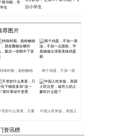
治小学生
推荐图片
特殊时期，面粉畅销
两个鸡蛋，不加一滴
了，朋友圈都在晒作
油，不加一点面粉，平
品，最后一张戳中了笑
底锅做出清香美味鸡蛋
点
糕
不管炒什么青菜，只要
中国人吃米饭，美国人
在下锅前多加“这一
吃汉堡，迪拜人的土豪
门资讯榜
步”菜叶翠绿不变黑
吃什么呢？