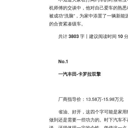
机师傅的交谈中，他对自己爱车的熟悉
被成功“洗脑”，为家中添置了一辆新
的合资紧凑级车。
共计
3803
字丨建议阅读时间
10
分
No.1
一汽丰田-卡罗拉双擎
厂商指导价：13.58万-15.98万元
省油、好开，这四个字可能是家用
做到还是需要一些功力的。时下汽车不
谈，还得体现一定的个性。凭借这一点