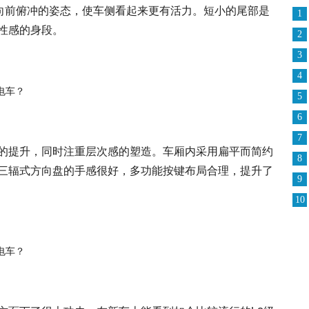
向前俯冲的姿态，使车侧看起来更有活力。短小的尾部是
1
性感的身段。
2
3
4
5
6
7
的提升，同时注重层次感的塑造。车厢内采用扁平而简约
8
三辐式方向盘的手感很好，多功能按键布局合理，提升了
9
10