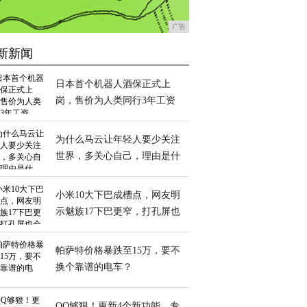
广告
新新闻
日本首个机器人酒保正式上
岗，售价为人类同行3年工资
为什么马云让年轻人要少关注
世界，多关心自己，理由是什
么？
小米10大下巴成槽点，网友明
示魅族17下巴更窄，打孔屏也
会更漂亮
帕萨特价格暴跌至15万，要不
换个靠谱的电车？
QQ够狠！更新4个新功能，专