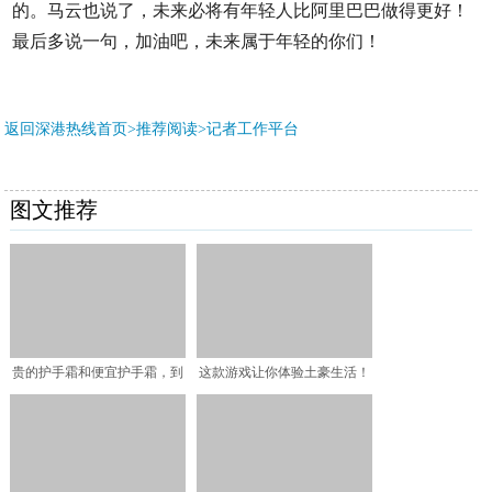
的。马云也说了，未来必将有年轻人比阿里巴巴做得更好！
最后多说一句，加油吧，未来属于年轻的你们！
返回深港热线首页>推荐阅读>
记者工作平台
图文推荐
贵的护手霜和便宜护手霜，到
这款游戏让你体验土豪生活！
底有什么区别？贵的就一
玛莎拉蒂随便开，还能自