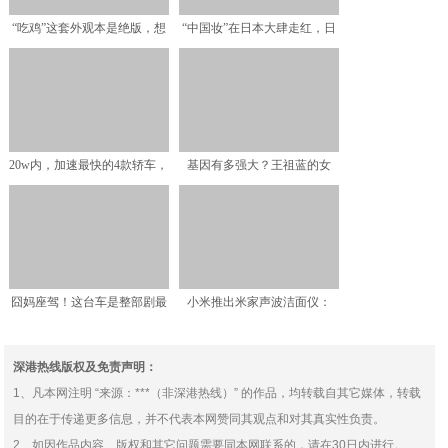
“吃鸡”这套外观本是绝版，想
“中国妆”在日本大肆走红，日
拿只能换账号，却20
本妹子回复：中国妆独
20w内，加速最快的4款轿车，
基因有多强大？王祖蓝的女
思域只能垫底，前2
儿，完美避开妈妈优点，完
囧妈座驾！这台车是整部剧最
小米推出米家声波洁面仪：
大的亮点
IPX7级防水/Type
深港热线版权及免责声明：
1、凡本网注明 “来源：***（非深港热线）” 的作品，均转载自其它媒体，转载
目的在于传递更多信息，并不代表本网赞同其观点和对其真实性负责。
2、如因作品内容、版权和其它问题需要同本网联系的，请在30日内进行。