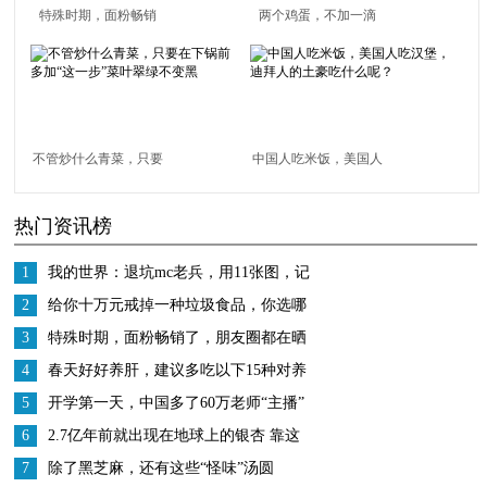
特殊时期，面粉畅销
两个鸡蛋，不加一滴
了，朋友圈都在晒作
油，不加一点面粉，平
品，最后一张戳中了笑
底锅做出清香美味鸡蛋
点
糕
不管炒什么青菜，只要
中国人吃米饭，美国人
在下锅前多加“这一
吃汉堡，迪拜人的土豪
热门资讯榜
步”菜叶翠绿不变黑
吃什么呢？
1
我的世界：退坑mc老兵，用11张图，记
录一段9年前初入mc生存回忆
2
给你十万元戒掉一种垃圾食品，你选哪
种？反正辣条我是不会放弃的
3
特殊时期，面粉畅销了，朋友圈都在晒
作品，最后一张戳中了笑点
4
春天好好养肝，建议多吃以下15种对养
肝有利的食物，帮助肝脏排毒
5
开学第一天，中国多了60万老师“主播”
6
2.7亿年前就出现在地球上的银杏 靠这
种“神力”存活至今
7
除了黑芝麻，还有这些“怪味”汤圆