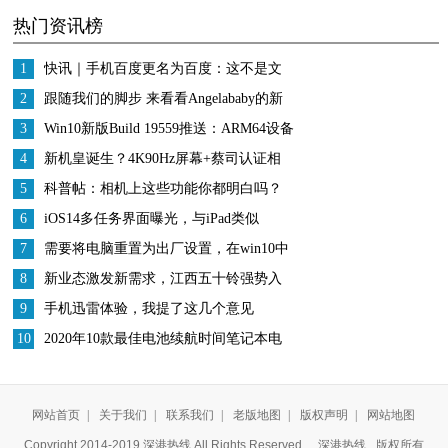
热门资讯榜
步”菜叶翠绿不变黑
吃什么呢？
1
快讯｜手机百度更名为百度：这不是文
字游戏
2
跟随我们的脚步 来看看Angelababy的新
手机—美图T9
3
Win10新版Build 19559推送：ARM64设备
支持Hyper-V、修复中文输入法和绿屏
4
新机皇诞生？4K90Hz屏幕+蔡司认证相
BUG
机+骁龙865，索尼新机归来
5
科普帖：相机上这些功能你都明白吗？
6
iOS14多任务界面曝光，与iPad类似
7
需要将电脑重置为出厂设置，在win10中
这样操作就行了
8
新业态激发新需求，江西五十铃强势入
局轻卡市场
9
手机迅雷体验，我提了这几个意见
10
2020年10款最佳电池续航时间笔记本电
脑：续航超久，您想要吗？
网站首页
|
关于我们
|
联系我们
|
老版地图
|
版权声明
|
网站地图
Copyright 2014-2019 深港热线 All Rights Reserved
深港热线
版权所有