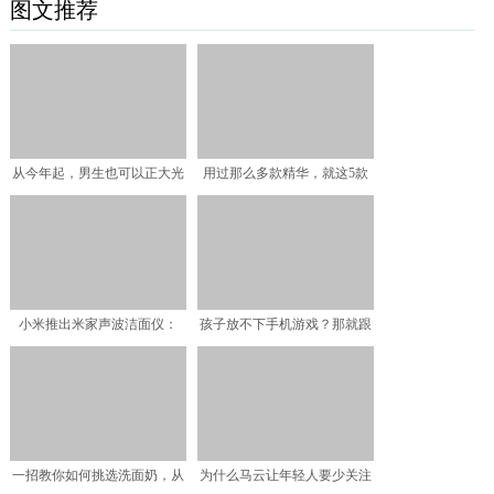
图文推荐
从今年起，男生也可以正大光
用过那么多款精华，就这5款
明的穿裙子了
一直在回购
小米推出米家声波洁面仪：
孩子放不下手机游戏？那就跟
IPX7级防水/Type
他聊聊，这5条游戏里的
一招教你如何挑选洗面奶，从
为什么马云让年轻人要少关注