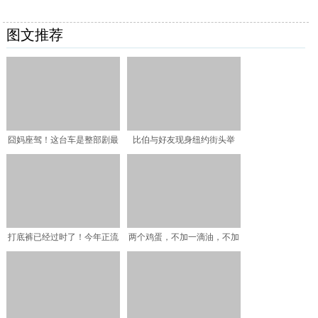
图文推荐
囧妈座驾！这台车是整部剧最
比伯与好友现身纽约街头举
大的亮点
牌，花式宣传新专，曾因疫
打底裤已经过时了！今年正流
两个鸡蛋，不加一滴油，不加
行这“4种”裤子，不论
一点面粉，平底锅做出清