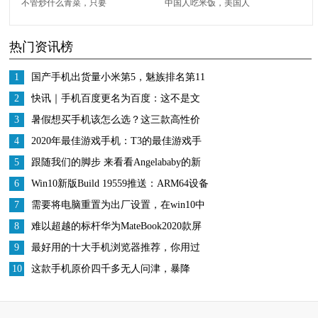
不管炒什么青菜，只要
中国人吃米饭，美国人
在下锅前多加“这一
吃汉堡，迪拜人的土豪
热门资讯榜
步”菜叶翠绿不变黑
吃什么呢？
1
国产手机出货量小米第5，魅族排名第11
锤子第22
2
快讯｜手机百度更名为百度：这不是文
字游戏
3
暑假想买手机该怎么选？这三款高性价
比旗舰机是真香
4
2020年最佳游戏手机：T3的最佳游戏手
机精选
5
跟随我们的脚步 来看看Angelababy的新
手机—美图T9
6
Win10新版Build 19559推送：ARM64设备
支持Hyper-V、修复中文输入法和绿屏
7
需要将电脑重置为出厂设置，在win10中
BUG
这样操作就行了
8
难以超越的标杆华为MateBook2020款屏
幕深度解析
9
最好用的十大手机浏览器推荐，你用过
哪个？
10
这款手机原价四千多无人问津，暴降
1700元之后网友直呼“真香”