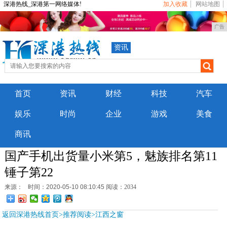
深港热线_深港第一网络媒体!
加入收藏
网站地图
广告
资讯
首页
资讯
财经
科技
汽车
娱乐
时尚
企业
游戏
美食
商讯
国产手机出货量小米第5，魅族排名第11
锤子第22
来源：
时间：2020-05-10 08:10:45
阅读：2034
返回深港热线首页>推荐阅读>
江西之窗